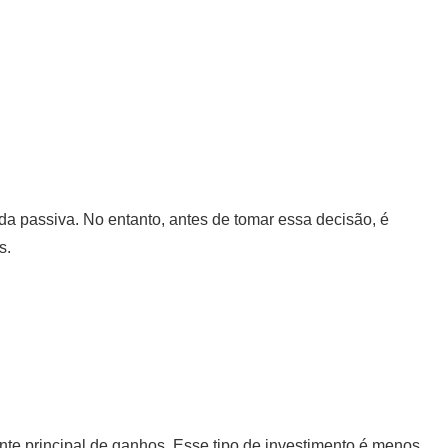
nda passiva. No entanto, antes de tomar essa decisão, é
s.
te principal de ganhos. Esse tipo de investimento é menos