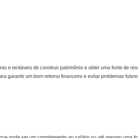
as e rentáveis de construir patrimônio e obter uma fonte de re
a garantir um bom retorno financeiro e evitar problemas futuro
 que pode ser um complemento ao salário ou até mesmo uma fon